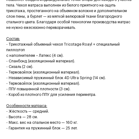
тела. Чехол матраса выполнен из белого приятного на ощупь
трикотажа, простеганного на объемном волокне и дополнительном
слое пены, а бурлет — из мягкой велюровой ткани благородного
стального цвета. Благодаря особой технологии производства матрас
не нужно ежесезонно переворачивать.
Состав:
- Трикотажный объемный чехол Tricotage Roayl + специальный
пиллоутоп
с наполнителем – Латекс (4 см).
- Спанбонд (изоляционный материал).
- Сизаль (2 см).
- Термовойлок (изоляционный материал).
- Независимый пружинный блок 4D Ultra Spring (14 см).
- Термовойлок (изоляционный материал).
- ППУ повышенной плотности (3 см).
- Короб из плотного ППУ для усиления периметра.
Особенности матраса:
- Жёсткость — cредний.
- Высота — 28 см.
- Макс. вес на спальное место — 160 кг.
- Гарантия на пружинный блок — 25 лет.