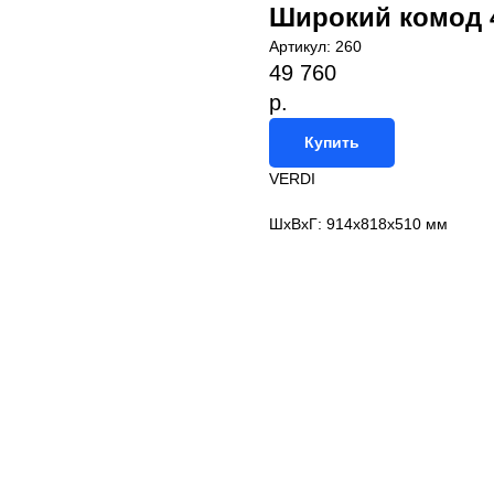
Широкий комод 
Артикул:
260
49 760
р.
Купить
VERDI
ШxВxГ: 914x818x510 мм